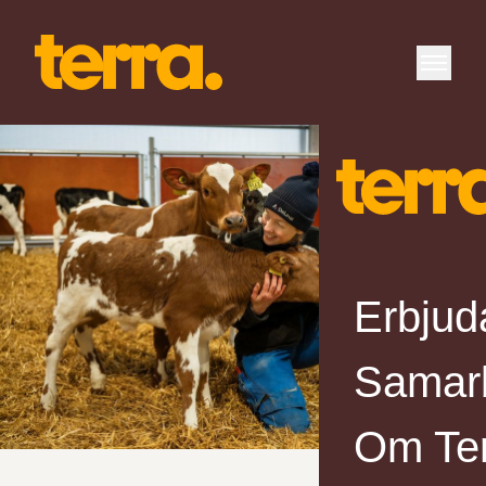
Erbjud
Samar
Om Te