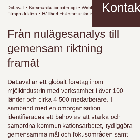
Kontak
DeLaval
•
Kommunikationsstrategi
•
Webbutveckling
•
Filmproduktion
•
Hålllbarhetskommunikation
Från nulägesanalys till
gemensam riktning
framåt
DeLaval är ett globalt företag inom
mjölkindustrin med verksamhet i över 100
länder och cirka 4 500 medarbetare. I
samband med en omorganisation
identifierades ett behov av att stärka och
samordna kommunikationsarbetet, tydliggöra
gemensamma mål och fokusområden samt