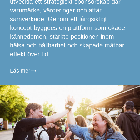
utveckla ett strategiskt sponsorskap där
varumärke, värderingar och affär
samverkade. Genom ett långsiktigt
koncept byggdes en plattform som ökade
kännedomen, stärkte positionen inom
hälsa och hållbarhet och skapade mätbar
effekt över tid.
Läs mer
↓