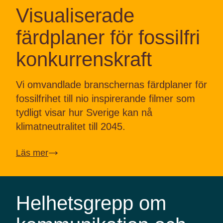
Visualiserade
färdplaner för fossilfri
konkurrenskraft
Vi omvandlade branschernas färdplaner för
fossilfrihet till nio inspirerande filmer som
tydligt visar hur Sverige kan nå
klimatneutralitet till 2045.
Läs mer
↓
Helhetsgrepp om