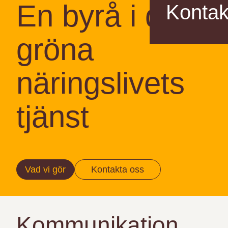
En byrå i det
Kontak
gröna
näringslivets
tjänst
Vad vi gör
Kontakta oss
Kommunikation