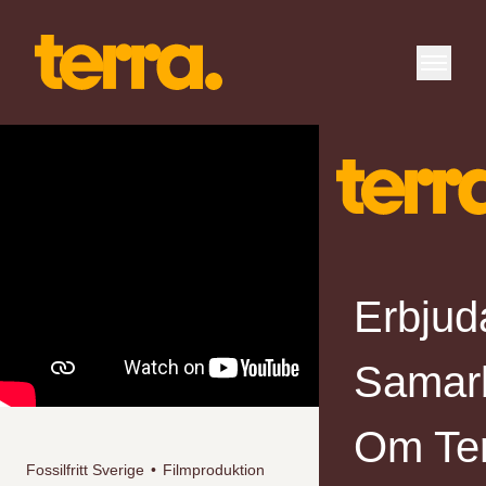
Erbjud
Samar
Om Te
Fossilfritt Sverige
•
Filmproduktion